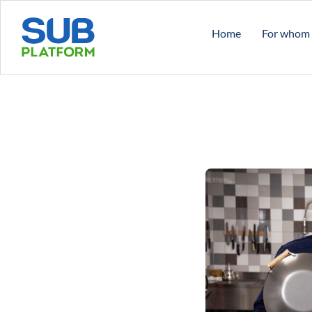
Home
For whom