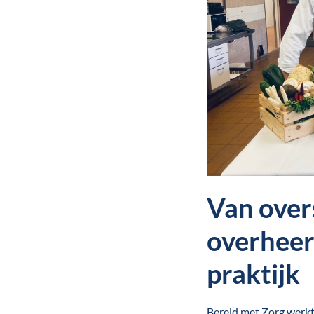
Van over
overheerl
praktijk
Bereid met Zorg werkt d