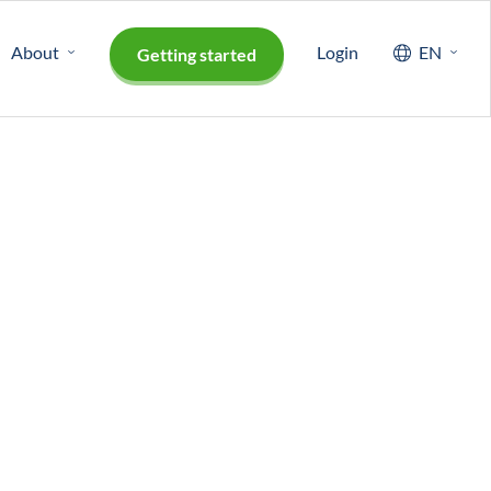
About
Login
EN
Getting started