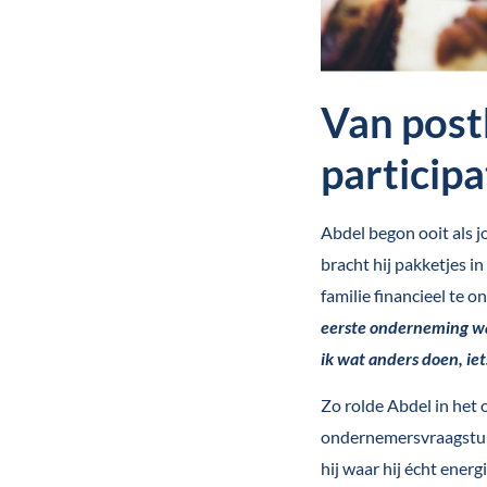
Van post
participa
Abdel begon ooit als j
bracht hij pakketjes i
familie financieel te 
eerste onderneming waa
ik wat anders doen, iet
Zo rolde Abdel in het 
ondernemersvraagstukk
hij waar hij écht ener