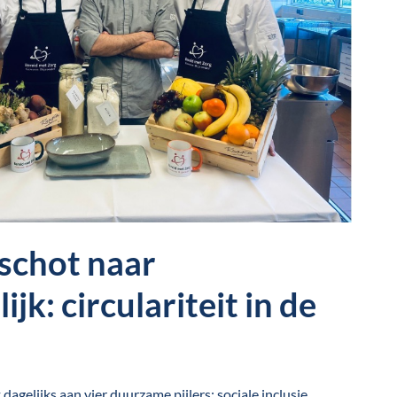
schot naar
ijk: circulariteit in de
agelijks aan vier duurzame pijlers: sociale inclusie,