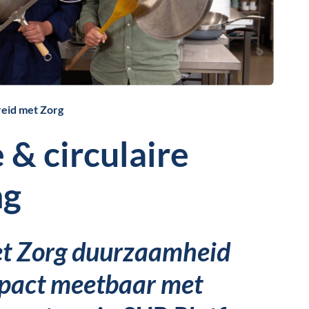
reid met Zorg
 & circulaire
ng
et Zorg duurzaamheid
pact meetbaar met