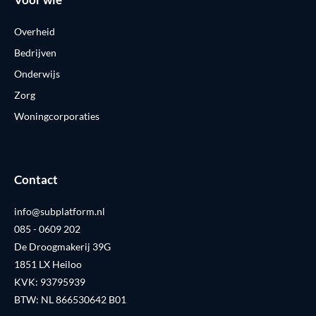
Overheid
Bedrijven
Onderwijs
Zorg
Woningcorporaties
Contact
info@subplatform.nl
085 - 0609 202
De Droogmakerij 39G
1851 LX Heiloo
KVK: 93795939
BTW: NL 866530642 B01