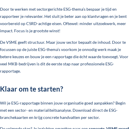
Door te werken met sectorgerichte ESG-thema’s bespaar je tijd en
rapporteer je relevanter. Het sluit je beter aan op klantvragen en je bent
voorbereid op CSRD-achtige eisen. Oftewel: minder uitzoekwerk, meer
impact. Focus is je grootste winst!
De VSME geeft structuur. Maar jouw sector bepaalt de inhoud. Door te
focussen op de juiste ESG-thema’s voorkom je onnodig werk maak je
betere keuzes en bouw je een rapportage die écht waarde toevoegt. Voor
veel MKB-bedrijven is dit de eerste stap naar professionele ESG-
rapportage.
Klaar om te starten?
Wil je ESG-rapportage binnen jouw organisatie goed aanpakken? Begin
met een sector- en materialiteitsanalyse. Download direct de ESG-
branchekaarten en krijg concrete handvatten per sector.
De volgende stap? Je inzichten omzetten naar een
concrete, VSME-proof