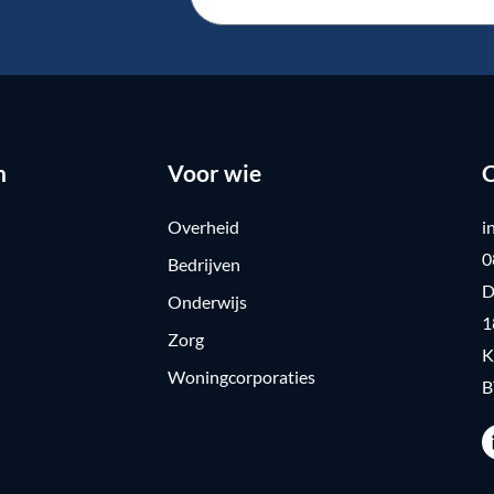
n
Voor wie
C
Overheid
i
0
Bedrijven
D
Onderwijs
1
Zorg
K
Woningcorporaties
B